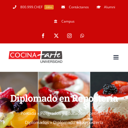
Skip
800.999.CHEF
Contáctanos
Alumni
24hrs
to
Campus
content
Facebook
X
Instagram
WhatsApp
Diplomado en Repostería
Portada
»
Posgrados y Educación Continua
»
Diplomados
»
Diplomado en Repostería