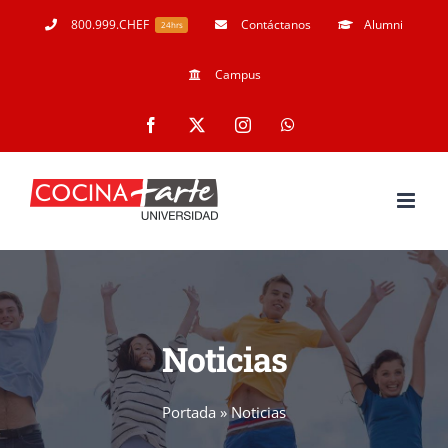
Skip
800.999.CHEF
Contáctanos
Alumni
24hrs
to
Campus
content
Facebook
X
Instagram
WhatsApp
Noticias
Portada
»
Noticias