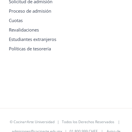
Solicitud de admisión
Proceso de admisión
Cuotas
Revalidaciones
Estudiantes extranjeros
Políticas de tesorería
©
Cocina+Arte Universidad
| Todos los Derechos Reservados |
admisiones@cocinarte.edu.mx
| 01.800.999.CHEF |
Aviso de