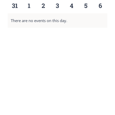
eventos
eventos
eventos
eventos
eventos
eventos
event
0
0
0
0
0
0
0
31
1
2
3
4
5
6
eventos
eventos
eventos
eventos
eventos
eventos
event
There are no events on this day.
Notice