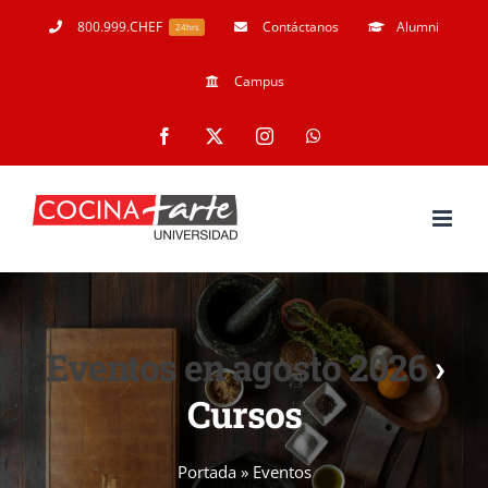
Skip
800.999.CHEF
Contáctanos
Alumni
24hrs
to
Campus
content
Facebook
X
Instagram
WhatsApp
Eventos en agosto 2026
›
Cursos
Portada
»
Eventos