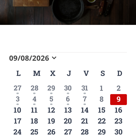
Eventos
09/08/2026
Seleccionar
Calendario
L
LUNES
M
MARTES
X
MIÉRCOLES
J
JUEVES
V
VIERNES
S
SÁBADO
D
DO
fecha.
de
1
1
1
1
1
0
0
27
28
29
30
31
1
2
Eventos
evento
evento
evento
evento
evento
eventos
event
1
1
1
1
1
0
0
3
4
5
6
7
8
9
evento
evento
evento
evento
evento
eventos
event
0
0
0
0
0
0
0
10
11
12
13
14
15
16
eventos
eventos
eventos
eventos
eventos
eventos
event
0
0
0
0
0
0
0
17
18
19
20
21
22
23
eventos
eventos
eventos
eventos
eventos
eventos
event
0
0
0
0
0
0
0
24
25
26
27
28
29
30